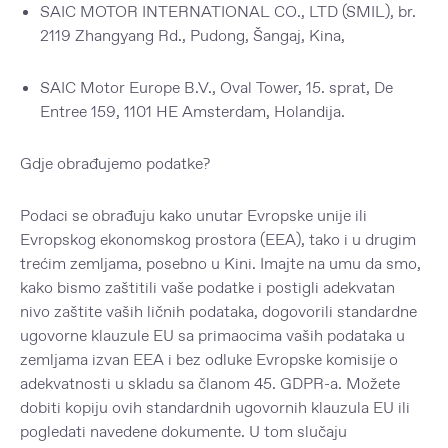
SAIC MOTOR INTERNATIONAL CO., LTD (SMIL), br.
2119 Zhangyang Rd., Pudong, Šangaj, Kina,
SAIC Motor Europe B.V., Oval Tower, 15. sprat, De
Entree 159, 1101 HE Amsterdam, Holandija
.
Gdje obrađujemo podatke?
Podaci se obrađuju kako unutar Evropske unije ili
Evropskog ekonomskog prostora (EEA), tako i u drugim
trećim zemljama, posebno u Kini. Imajte na umu da smo,
kako bismo zaštitili vaše podatke i postigli adekvatan
nivo zaštite vaših ličnih podataka, dogovorili standardne
ugovorne klauzule EU sa primaocima vaših podataka u
zemljama izvan EEA i bez odluke Evropske komisije o
adekvatnosti u skladu sa članom 45. GDPR-a. Možete
dobiti kopiju ovih standardnih ugovornih klauzula EU ili
pogledati navedene dokumente. U tom slučaju