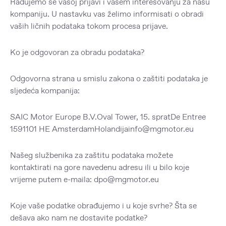
Radujemo se vašoj prijavi i vašem interesovanju za našu
kompaniju. U nastavku vas želimo informisati o obradi
vaših ličnih podataka tokom procesa prijave.
Ko je odgovoran za obradu podataka?
Odgovorna strana u smislu zakona o zaštiti podataka je
sljedeća kompanija:
SAIC Motor Europe B.V.Oval Tower, 15. spratDe Entree
1591101 HE AmsterdamHolandijainfo@mgmotor.eu
Našeg službenika za zaštitu podataka možete
kontaktirati na gore navedenu adresu ili u bilo koje
vrijeme putem e-maila: dpo@mgmotor.eu
Koje vaše podatke obrađujemo i u koje svrhe? Šta se
dešava ako nam ne dostavite podatke?