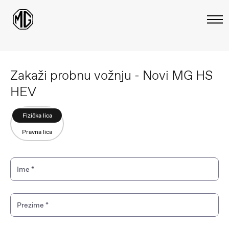
Zakaži probnu vožnju - Novi MG HS
HEV
Fizička lica
Pravna lica
Ime
*
Prezime
*