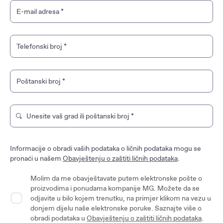
E-mail adresa
*
Telefonski broj
*
Poštanski broj
*
Unesite vaš grad ili poštanski broj
*
Type to search for a brand store. Use arrow keys to naviga
Informacije o obradi vaših podataka o ličnih podataka mogu se
pronaći u našem
Obavještenju o zaštiti ličnih podataka
.
Molim da me obavještavate putem elektronske pošte o
proizvodima i ponudama kompanije MG. Možete da se
odjavite u bilo kojem trenutku, na primjer klikom na vezu u
donjem dijelu naše elektronske poruke. Saznajte više o
obradi podataka u
Obavještenju o zaštiti ličnih podataka
.