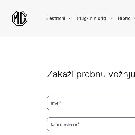
Električni
Plug-in hibrid
Hibrid
Zakaži probnu vožn
Ime
*
E-mail adresa
*