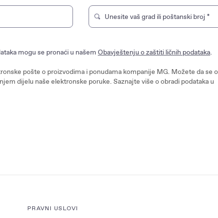
Unesite vaš grad ili poštanski broj
*
Type to search for a brand store. U
podataka mogu se pronaći u našem
Obavještenju o zaštiti ličnih podataka
.
ronske pošte o proizvodima i ponudama kompanije MG. Možete da se od
onjem dijelu naše elektronske poruke. Saznajte više o obradi podataka u
PRAVNI USLOVI