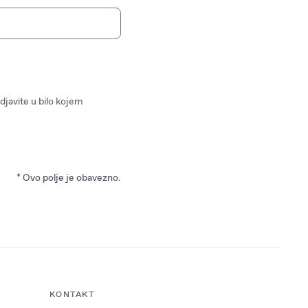
se arrow keys to navigate through results.
javite u bilo kojem
* Ovo polje je obavezno.
KONTAKT