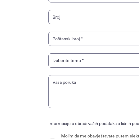
Broj
Poštanski broj
*
Izaberite temu
*
Marketing i reklama
Vaša poruka
Postprodaja i servis
Dodatna oprema
Informacije o obradi vaših podataka o ličnih 
Molim da me obavještavate putem elekt