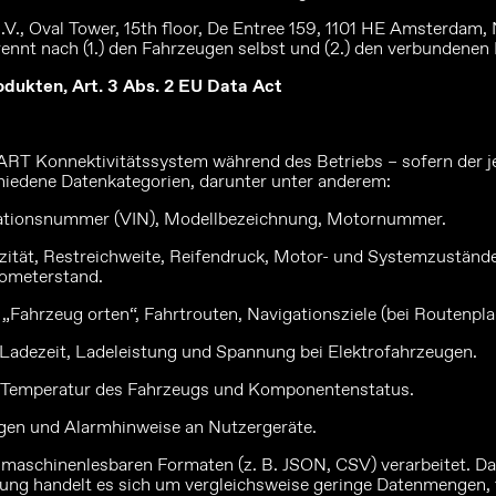
, Oval Tower, 15th floor, De Entree 159, 1101 HE Amsterdam, N
ennt nach (1.) den Fahrzeugen selbst und (2.) den verbundenen 
odukten, Art. 3 Abs. 2 EU Data Act
T Konnektivitätssystem während des Betriebs – sofern der je
hiedene Datenkategorien, darunter unter anderem:
ikationsnummer (VIN), Modellbezeichnung, Motornummer.
zität, Restreichweite, Reifendruck, Motor- und Systemzustände
lometerstand.
Fahrzeug orten“, Fahrtrouten, Navigationsziele (bei Routenpla
Ladezeit, Ladeleistung und Spannung bei Elektrofahrzeugen.
 Temperatur des Fahrzeugs und Komponentenstatus.
en und Alarmhinweise an Nutzergeräte.
n, maschinenlesbaren Formaten (z. B. JSON, CSV) verarbeitet.
ung handelt es sich um vergleichsweise geringe Datenmengen, 